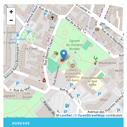
+
−
|
©
contributors
Leaflet
OpenStreetMap
ADRESSE