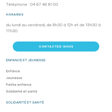
Téléphone : 04 67 46 81 00
HORAIRES
du lundi au vendredi, de 8h30 à 12h et de 13h30 à
17h30.
CONTACTEZ-NOUS
Pied de page
ENFANCE ET JEUNESSE
Enfance
Jeunesse
Petite enfance
Solidarité et santé
SOLIDARITÉ ET SANTÉ