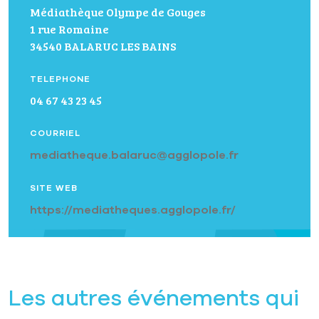
Médiathèque Olympe de Gouges
1 rue Romaine
34540 BALARUC LES BAINS
TELEPHONE
04 67 43 23 45
COURRIEL
mediatheque.balaruc@agglopole.fr
SITE WEB
https://mediatheques.agglopole.fr/
Les autres événements qui