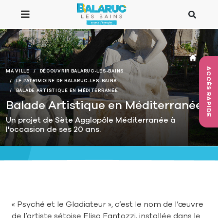
Aller au contenu principal
ACCÈS RAPIDE
MA VILLE
DÉCOUVRIR BALARUC-LES-BAINS
LE PATRIMOINE DE BALARUC-LES-BAINS
BALADE ARTISTIQUE EN MÉDITERRANÉE
Balade Artistique en Méditerranée
Un projet de Sète Agglopôle Méditerranée à
l'occasion de ses 20 ans.
« Psyché et le Gladiateur », c’est le nom de l’œuvre
de l’artiste sétoise Elisa Fantozzi, installée dans le