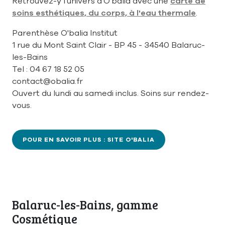
Retrouvez-y l'univers d'O'balia avec une
carte de
soins esthétiques, du corps, à l'eau thermale
.
Parenthèse O'balia Institut
1 rue du Mont Saint Clair - BP 45 - 34540 Balaruc-
les-Bains
Tel : 04 67 18 52 05
contact@obalia.fr
Ouvert du lundi au samedi inclus. Soins sur rendez-
vous.
POUR EN SAVOIR PLUS : SITE O'BALIA
Balaruc-les-Bains, gamme
Cosmétique