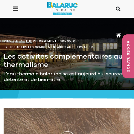
Aller au contenu principal
MA VILLE
LE DÉVELOPPEMENT ÉCONOMIQUE
ACCÈS RAPIDE
LES ACTIVITÉS COMPLÉMENTAIRES AU THERMALISME
Les activités complémentaires au
thermalisme
L’eau thermale balarucoise est aujourd’hui source de
détente et de bien-être.