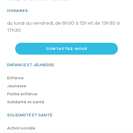
HORAIRES
du lundi au vendredi, de 8h30 à 12h et de 13h30 à
17h30.
CONTACTEZ-NOUS
Pied de page
ENFANCE ET JEUNESSE
Enfance
Jeunesse
Petite enfance
Solidarité et santé
SOLIDARITÉ ET SANTÉ
Action sociale