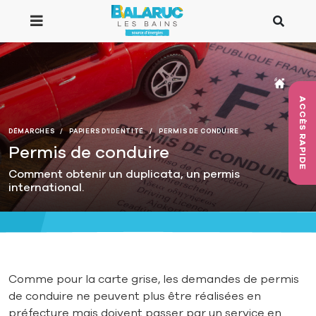
Aller au contenu principal
ACCÈS RAPIDE
DÉMARCHES
PAPIERS D'IDENTITÉ
PERMIS DE CONDUIRE
Permis de conduire
Comment obtenir un duplicata, un permis
international.
Comme pour la carte grise, les demandes de permis
de conduire ne peuvent plus être réalisées en
préfecture mais doivent passer par un service en