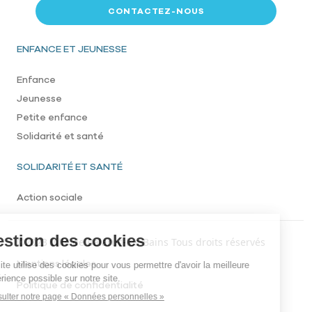
CONTACTEZ-NOUS
Pied de page
ENFANCE ET JEUNESSE
Enfance
Jeunesse
Petite enfance
Solidarité et santé
SOLIDARITÉ ET SANTÉ
Action sociale
Menu footer bottom
©2023 Ville de Balaruc-les-Bains Tous droits réservés
Mentions légales
Politique de confidentialité