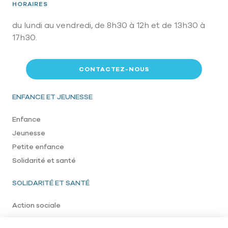
HORAIRES
du lundi au vendredi, de 8h30 à 12h et de 13h30 à
17h30.
CONTACTEZ-NOUS
Pied de page
ENFANCE ET JEUNESSE
Enfance
Jeunesse
Petite enfance
Solidarité et santé
SOLIDARITÉ ET SANTÉ
Action sociale