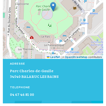
|
©
contributors
Leaflet
OpenStreetMap
ADRESSE
Parc Charles-de-Gaulle
34540 BALARUC LES BAINS
TELEPHONE
04 67 46 81 00