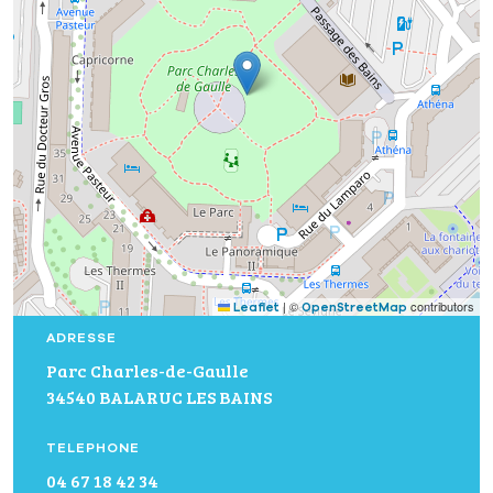
|
©
contributors
Leaflet
OpenStreetMap
ADRESSE
Parc Charles-de-Gaulle
34540 BALARUC LES BAINS
TELEPHONE
04 67 18 42 34